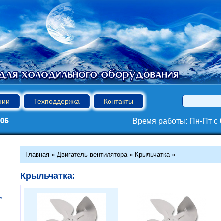
нии
Техподдержка
Контакты
Время работы: Пн-Пт с 0
Главная
»
Двигатель вентилятора
»
Крыльчатка
»
Крыльчатка:
,