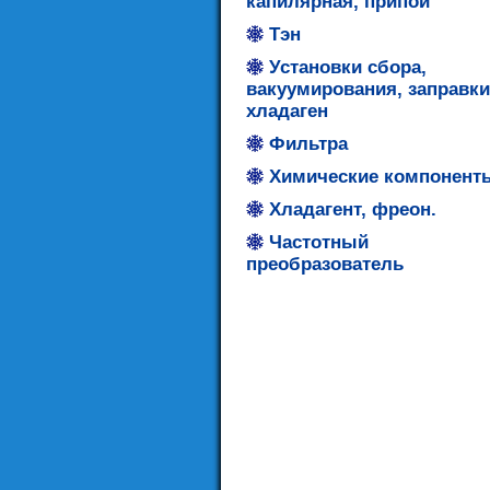
капилярная, припой
Тэн
Установки сбора,
вакуумирования, заправки
хладаген
Фильтра
Химические компонент
Хладагент, фреон.
Частотный
преобразователь