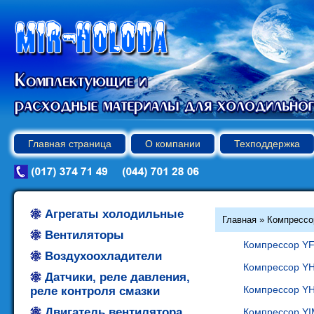
Главная страница
О компании
Техподдержка
Агрегаты холодильные
Главная
»
Компресс
Вентиляторы
Компрессор YF
Воздухоохладители
Компрессор YH
Датчики, реле давления,
Компрессор Y
реле контроля смазки
Двигатель вентилятора
Компрессор YI